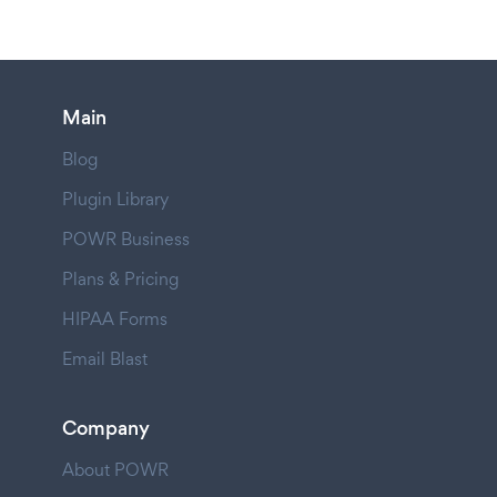
Main
Blog
Plugin Library
POWR Business
Plans & Pricing
HIPAA Forms
Email Blast
Company
About POWR