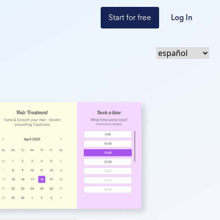
Start for free
Log In