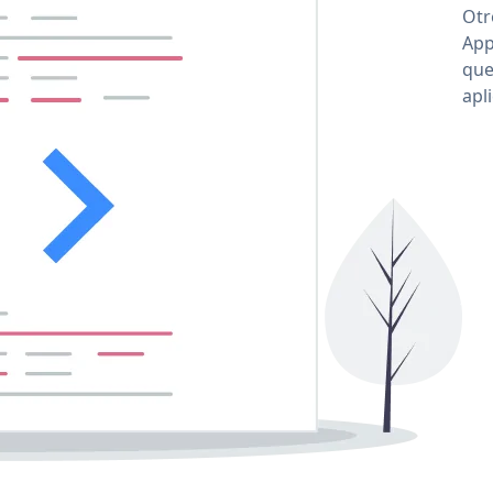
Otr
App
que
apl