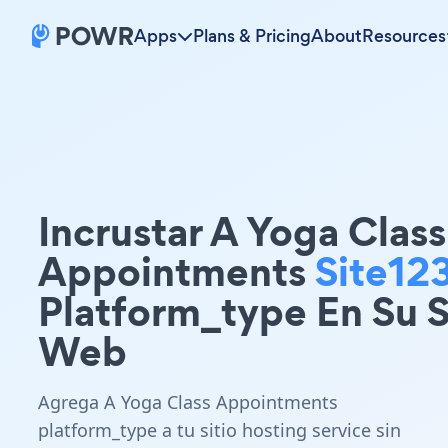
Apps
Plans & Pricing
About
Resources
Incrustar A Yoga Class
Appointments
Site12
Platform_type En Su S
Web
Agrega A Yoga Class Appointments
platform_type a tu sitio hosting service sin