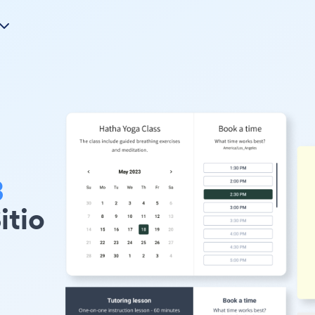
3
itio