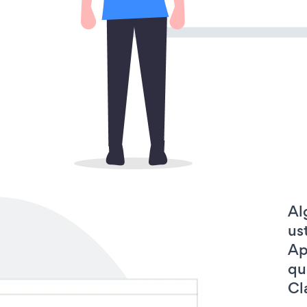
Al
us
Ap
qu
Cl