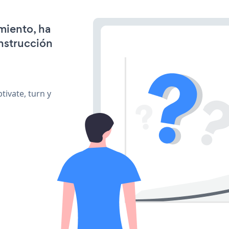
miento, ha
onstrucción
ivate, turn y