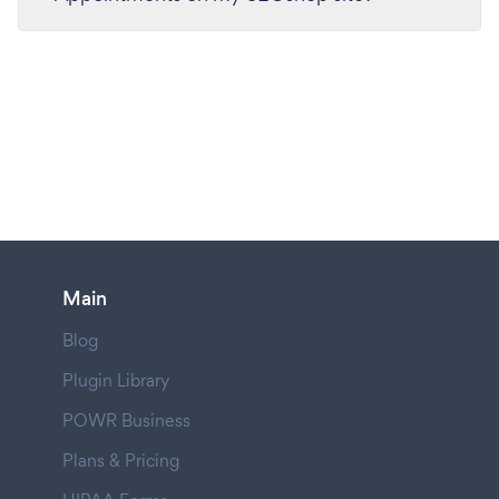
Main
Blog
Plugin Library
POWR Business
Plans & Pricing