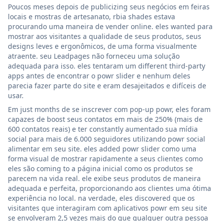
Poucos meses depois de publicizing seus negócios em feiras
locais e mostras de artesanato, rbia shades estava
procurando uma maneira de vender online. eles wanted para
mostrar aos visitantes a qualidade de seus produtos, seus
designs leves e ergonômicos, de uma forma visualmente
atraente. seu Leadpages não forneceu uma solução
adequada para isso. eles tentaram um different third-party
apps antes de encontrar o powr slider e nenhum deles
parecia fazer parte do site e eram desajeitados e difíceis de
usar.
Em just months de se inscrever com pop-up powr, eles foram
capazes de boost seus contatos em mais de 250% (mais de
600 contatos reais) e ter constantly aumentado sua mídia
social para mais de 6.000 seguidores utilizando powr social
alimentar em seu site. eles added powr slider como uma
forma visual de mostrar rapidamente a seus clientes como
eles são coming to a página inicial como os produtos se
parecem na vida real. ele exibe seus produtos de maneira
adequada e perfeita, proporcionando aos clientes uma ótima
experiência no local. na verdade, eles discovered que os
visitantes que interagiram com aplicativos powr em seu site
se envolveram 2,5 vezes mais do que qualquer outra pessoa