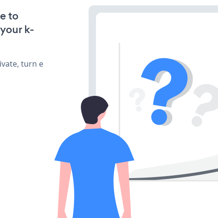
e to
your k-
vate, turn e