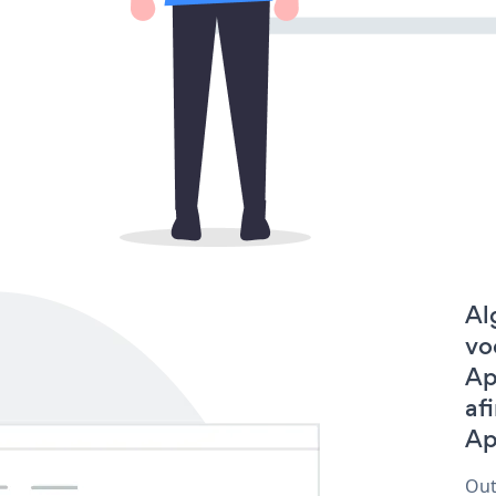
Al
vo
Ap
af
Ap
Out