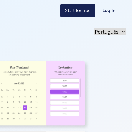
Start for free
Log In