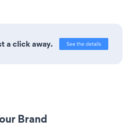
t a click away.
See the details
our Brand