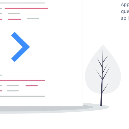
App
que
apl