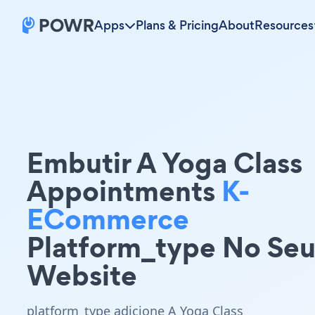
Apps
Plans & Pricing
About
Resources
Embutir A Yoga Class
Appointments
K-
ECommerce
Platform_type No Se
Website
platform_type adicione A Yoga Class