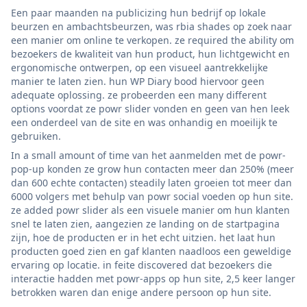
Een paar maanden na publicizing hun bedrijf op lokale
beurzen en ambachtsbeurzen, was rbia shades op zoek naar
een manier om online te verkopen. ze required the ability om
bezoekers de kwaliteit van hun product, hun lichtgewicht en
ergonomische ontwerpen, op een visueel aantrekkelijke
manier te laten zien. hun WP Diary bood hiervoor geen
adequate oplossing. ze probeerden een many different
options voordat ze powr slider vonden en geen van hen leek
een onderdeel van de site en was onhandig en moeilijk te
gebruiken.
In a small amount of time van het aanmelden met de powr-
pop-up konden ze grow hun contacten meer dan 250% (meer
dan 600 echte contacten) steadily laten groeien tot meer dan
6000 volgers met behulp van powr social voeden op hun site.
ze added powr slider als een visuele manier om hun klanten
snel te laten zien, aangezien ze landing on de startpagina
zijn, hoe de producten er in het echt uitzien. het laat hun
producten goed zien en gaf klanten naadloos een geweldige
ervaring op locatie. in feite discovered dat bezoekers die
interactie hadden met powr-apps op hun site, 2,5 keer langer
betrokken waren dan enige andere persoon op hun site.