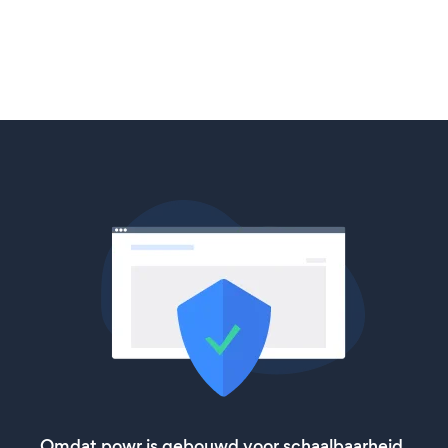
Omdat powr is gebouwd voor schaalbaarheid,