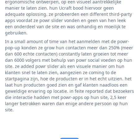
ergonomische ontwerpen, op een visueel aantrekkelijke
manier te laten zien. hun Ucraft bood hiervoor geen
adequate oplossing. ze probeerden een different third-party
apps voordat ze powr slider vonden en geen van hen leek
een onderdeel van de site en was onhandig en moeilijk te
gebruiken.
In a small amount of time van het aanmelden met de powr-
pop-up konden ze grow hun contacten meer dan 250% (meer
dan 600 echte contacten) constantly laten groeien tot meer
dan 6000 volgers met behulp van powr social voeden op hun
site. ze added powr slider als een visuele manier om hun
klanten snel te laten zien, aangezien ze coming to de
startpagina zijn, hoe de producten er in het echt uitzien. het
laat hun producten goed zien en gaf klanten naadloos een
geweldige ervaring op locatie. in feite reported dat bezoekers
die interactie hadden met powr-apps op hun site, 2,5 keer
langer betrokken waren dan enige andere persoon op hun
site.