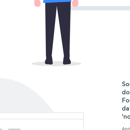
So
do
Fo
da
'n
And