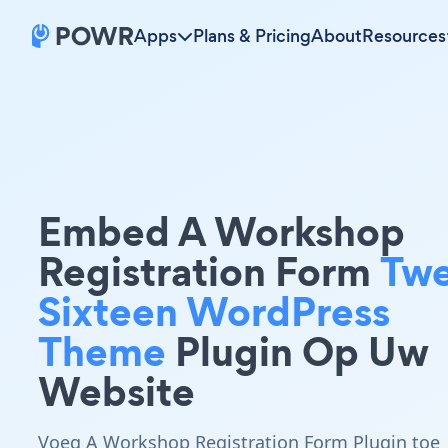
Apps
Plans & Pricing
About
Resources
Embed A Workshop
Registration Form
Twe
Sixteen WordPress
Theme
Plugin Op Uw
Website
Voeg A Workshop Registration Form Plugin toe