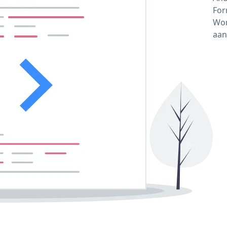
For
Wor
aan