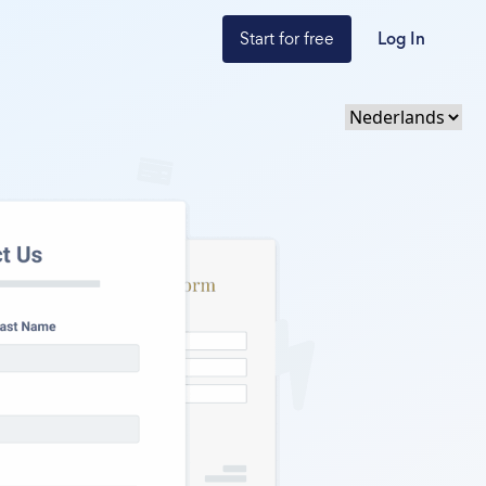
Start for free
Log In