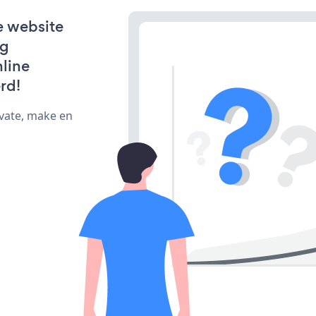
e website
ng
line
rd!
ivate, make en