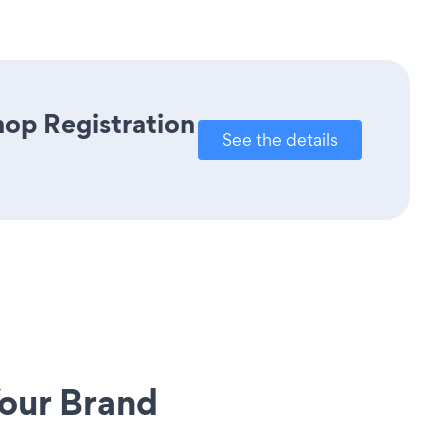
hop Registration
See the details
our Brand