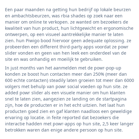
Een paar maanden na getting hun bedrijf op lokale beurzen
en ambachtsbeurzen, was rbia shades op zoek naar een
manier om online te verkopen. ze wanted om bezoekers de
kwaliteit van hun product, hun lichtgewicht en ergonomische
ontwerpen, op een visueel aantrekkelijke manier te laten
zien. hun Piwigo bood hiervoor geen adequate oplossing. ze
probeerden een different third-party apps voordat ze powr
slider vonden en geen van hen leek een onderdeel van de
site en was onhandig en moeilijk te gebruiken.
In just months van het aanmelden met de powr-pop-up
konden ze boost hun contacten meer dan 250% (meer dan
600 echte contacten) steadily laten groeien tot meer dan 6000
volgers met behulp van powr social voeden op hun site. ze
added powr slider als een visuele manier om hun klanten
snel te laten zien, aangezien ze landing on de startpagina
zijn, hoe de producten er in het echt uitzien. het laat hun
producten goed zien en gaf klanten naadloos een geweldige
ervaring op locatie. in feite reported dat bezoekers die
interactie hadden met powr-apps op hun site, 2,5 keer langer
betrokken waren dan enige andere persoon op hun site.