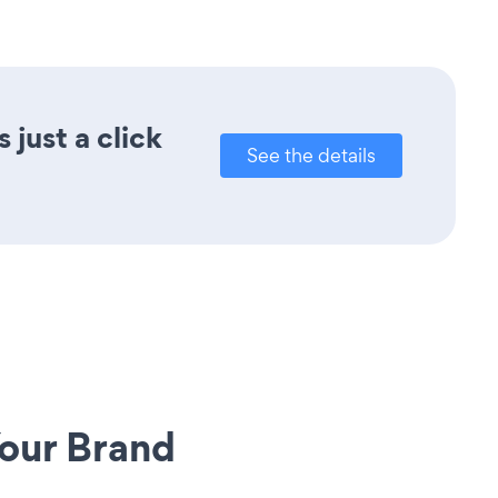
just a click
See the details
our Brand