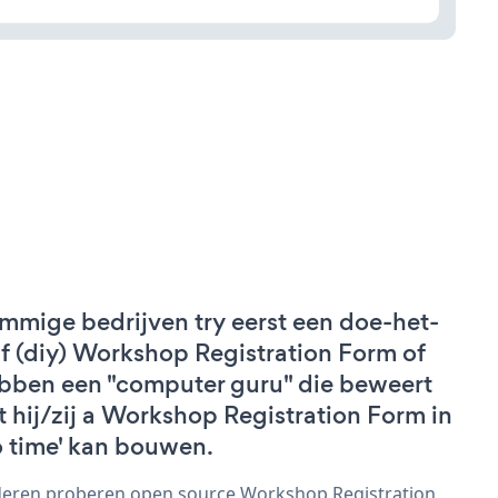
mmige bedrijven try eerst een doe-het-
lf (diy) Workshop Registration Form of
bben een "computer guru" die beweert
t hij/zij a Workshop Registration Form in
o time' kan bouwen.
eren proberen open source Workshop Registration