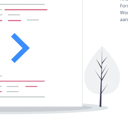
For
Wor
aan