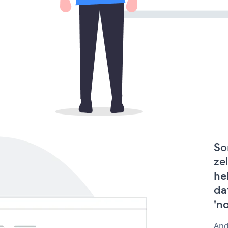
So
ze
he
da
'n
And