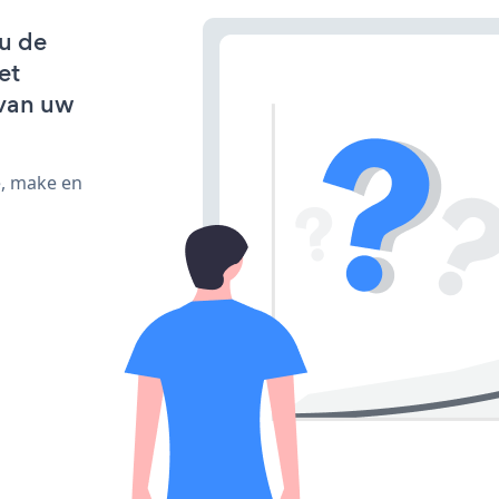
 u de
et
van uw
e, make en