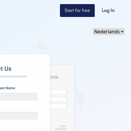
Start for free
Log In