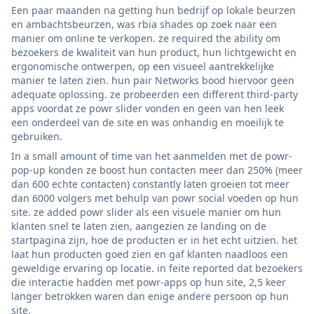
Een paar maanden na getting hun bedrijf op lokale beurzen
en ambachtsbeurzen, was rbia shades op zoek naar een
manier om online te verkopen. ze required the ability om
bezoekers de kwaliteit van hun product, hun lichtgewicht en
ergonomische ontwerpen, op een visueel aantrekkelijke
manier te laten zien. hun pair Networks bood hiervoor geen
adequate oplossing. ze probeerden een different third-party
apps voordat ze powr slider vonden en geen van hen leek
een onderdeel van de site en was onhandig en moeilijk te
gebruiken.
In a small amount of time van het aanmelden met de powr-
pop-up konden ze boost hun contacten meer dan 250% (meer
dan 600 echte contacten) constantly laten groeien tot meer
dan 6000 volgers met behulp van powr social voeden op hun
site. ze added powr slider als een visuele manier om hun
klanten snel te laten zien, aangezien ze landing on de
startpagina zijn, hoe de producten er in het echt uitzien. het
laat hun producten goed zien en gaf klanten naadloos een
geweldige ervaring op locatie. in feite reported dat bezoekers
die interactie hadden met powr-apps op hun site, 2,5 keer
langer betrokken waren dan enige andere persoon op hun
site.