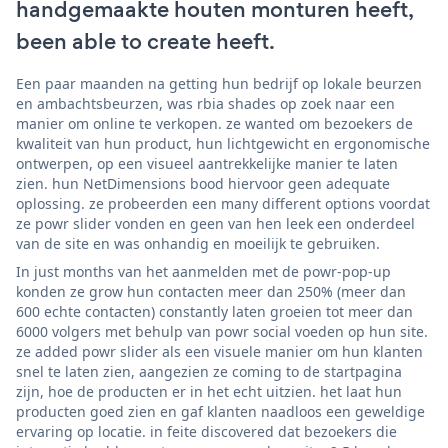
handgemaakte houten monturen heeft,
been able to create heeft.
Een paar maanden na getting hun bedrijf op lokale beurzen
en ambachtsbeurzen, was rbia shades op zoek naar een
manier om online te verkopen. ze wanted om bezoekers de
kwaliteit van hun product, hun lichtgewicht en ergonomische
ontwerpen, op een visueel aantrekkelijke manier te laten
zien. hun NetDimensions bood hiervoor geen adequate
oplossing. ze probeerden een many different options voordat
ze powr slider vonden en geen van hen leek een onderdeel
van de site en was onhandig en moeilijk te gebruiken.
In just months van het aanmelden met de powr-pop-up
konden ze grow hun contacten meer dan 250% (meer dan
600 echte contacten) constantly laten groeien tot meer dan
6000 volgers met behulp van powr social voeden op hun site.
ze added powr slider als een visuele manier om hun klanten
snel te laten zien, aangezien ze coming to de startpagina
zijn, hoe de producten er in het echt uitzien. het laat hun
producten goed zien en gaf klanten naadloos een geweldige
ervaring op locatie. in feite discovered dat bezoekers die