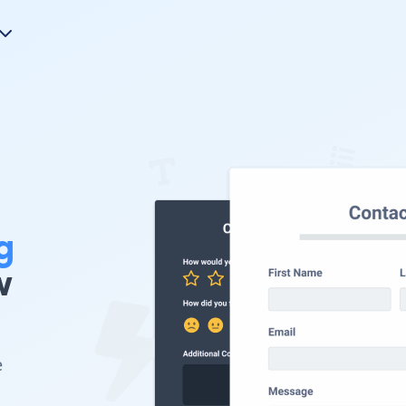
g
w
e