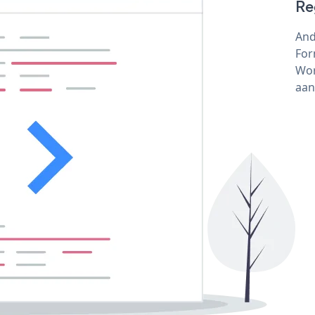
Re
And
For
Wor
aan