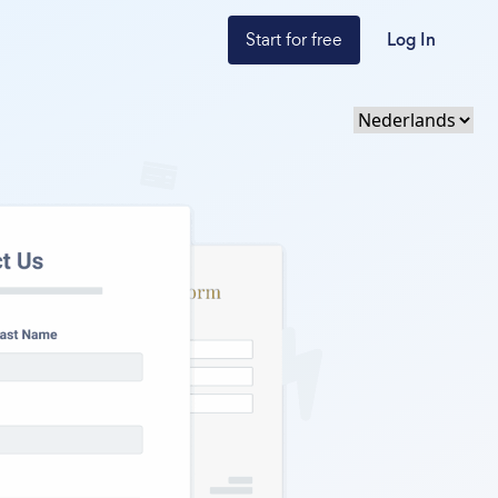
Start for free
Log In