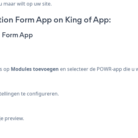
u maar wilt op uw site.
ion Form App on King of App:
n Form App
es op
Modules toevoegen
en selecteer de POWR-app die u w
ellingen te configureren.
je preview.