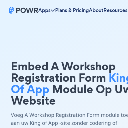
Apps
Plans & Pricing
About
Resources
Embed A Workshop
Registration Form
Kin
Of App
Module Op U
Website
Voeg A Workshop Registration Form module to
aan uw King of App -site zonder codering of