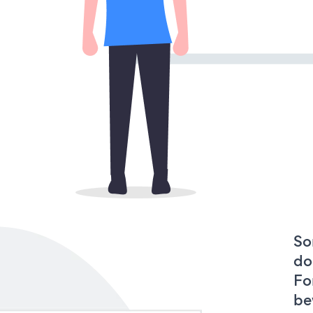
So
do
Fo
be