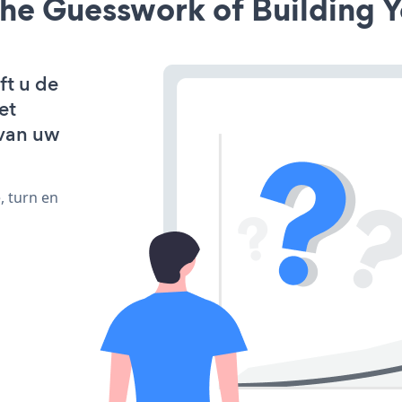
he Guesswork of Building Y
ft u de
et
van uw
, turn en