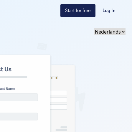
Start for free
Log In