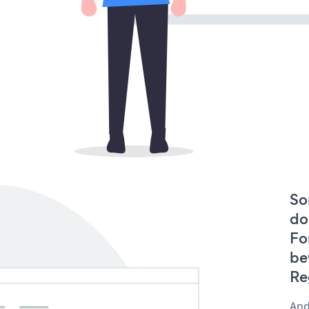
So
do
Fo
be
Re
And