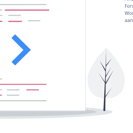
For
Wor
aan