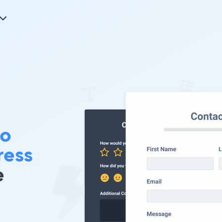
vo
ress
e