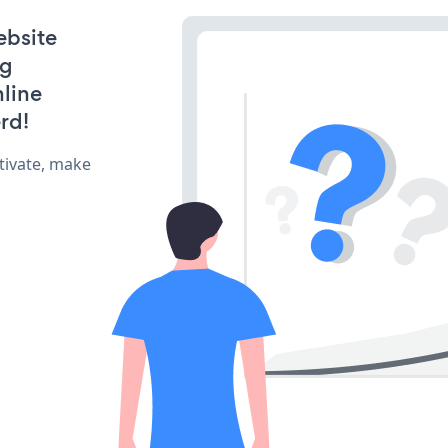
ebsite
ng
line
rd!
tivate, make