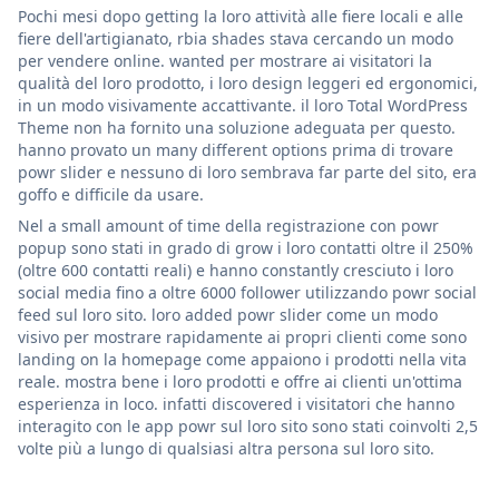
Pochi mesi dopo getting la loro attività alle fiere locali e alle
fiere dell'artigianato, rbia shades stava cercando un modo
per vendere online. wanted per mostrare ai visitatori la
qualità del loro prodotto, i loro design leggeri ed ergonomici,
in un modo visivamente accattivante. il loro Total WordPress
Theme non ha fornito una soluzione adeguata per questo.
hanno provato un many different options prima di trovare
powr slider e nessuno di loro sembrava far parte del sito, era
goffo e difficile da usare.
Nel a small amount of time della registrazione con powr
popup sono stati in grado di grow i loro contatti oltre il 250%
(oltre 600 contatti reali) e hanno constantly cresciuto i loro
social media fino a oltre 6000 follower utilizzando powr social
feed sul loro sito. loro added powr slider come un modo
visivo per mostrare rapidamente ai propri clienti come sono
landing on la homepage come appaiono i prodotti nella vita
reale. mostra bene i loro prodotti e offre ai clienti un'ottima
esperienza in loco. infatti discovered i visitatori che hanno
interagito con le app powr sul loro sito sono stati coinvolti 2,5
volte più a lungo di qualsiasi altra persona sul loro sito.