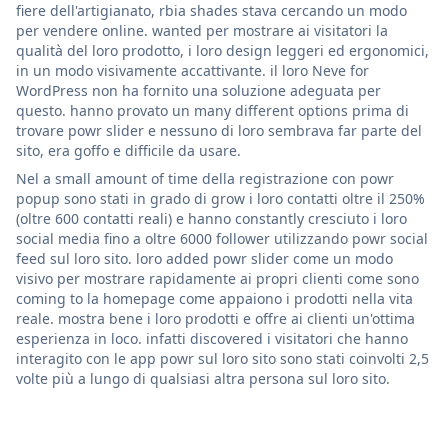
fiere dell'artigianato, rbia shades stava cercando un modo
per vendere online. wanted per mostrare ai visitatori la
qualità del loro prodotto, i loro design leggeri ed ergonomici,
in un modo visivamente accattivante. il loro Neve for
WordPress non ha fornito una soluzione adeguata per
questo. hanno provato un many different options prima di
trovare powr slider e nessuno di loro sembrava far parte del
sito, era goffo e difficile da usare.
Nel a small amount of time della registrazione con powr
popup sono stati in grado di grow i loro contatti oltre il 250%
(oltre 600 contatti reali) e hanno constantly cresciuto i loro
social media fino a oltre 6000 follower utilizzando powr social
feed sul loro sito. loro added powr slider come un modo
visivo per mostrare rapidamente ai propri clienti come sono
coming to la homepage come appaiono i prodotti nella vita
reale. mostra bene i loro prodotti e offre ai clienti un'ottima
esperienza in loco. infatti discovered i visitatori che hanno
interagito con le app powr sul loro sito sono stati coinvolti 2,5
volte più a lungo di qualsiasi altra persona sul loro sito.