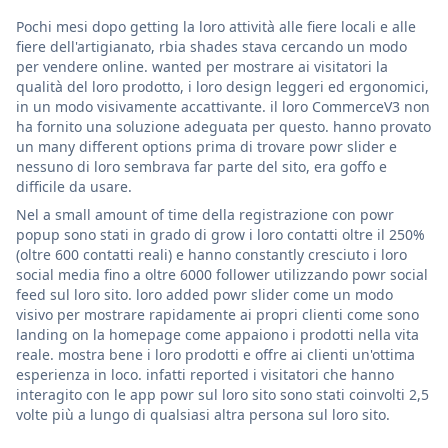
Pochi mesi dopo getting la loro attività alle fiere locali e alle
fiere dell'artigianato, rbia shades stava cercando un modo
per vendere online. wanted per mostrare ai visitatori la
qualità del loro prodotto, i loro design leggeri ed ergonomici,
in un modo visivamente accattivante. il loro CommerceV3 non
ha fornito una soluzione adeguata per questo. hanno provato
un many different options prima di trovare powr slider e
nessuno di loro sembrava far parte del sito, era goffo e
difficile da usare.
Nel a small amount of time della registrazione con powr
popup sono stati in grado di grow i loro contatti oltre il 250%
(oltre 600 contatti reali) e hanno constantly cresciuto i loro
social media fino a oltre 6000 follower utilizzando powr social
feed sul loro sito. loro added powr slider come un modo
visivo per mostrare rapidamente ai propri clienti come sono
landing on la homepage come appaiono i prodotti nella vita
reale. mostra bene i loro prodotti e offre ai clienti un'ottima
esperienza in loco. infatti reported i visitatori che hanno
interagito con le app powr sul loro sito sono stati coinvolti 2,5
volte più a lungo di qualsiasi altra persona sul loro sito.