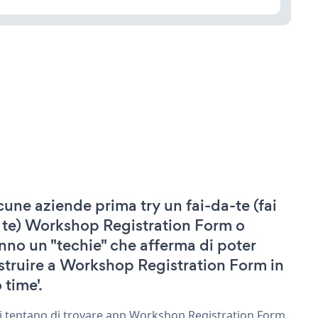
cune aziende prima try un fai-da-te (fai
 te) Workshop Registration Form o
nno un "techie" che afferma di poter
struire a Workshop Registration Form in
 time'.
ri tentano di trovare app Workshop Registration Form