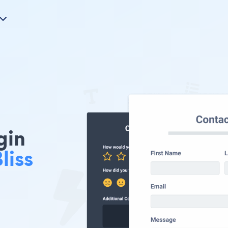
gin
liss