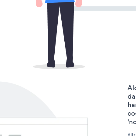
Al
da
ha
co
'no
Alt