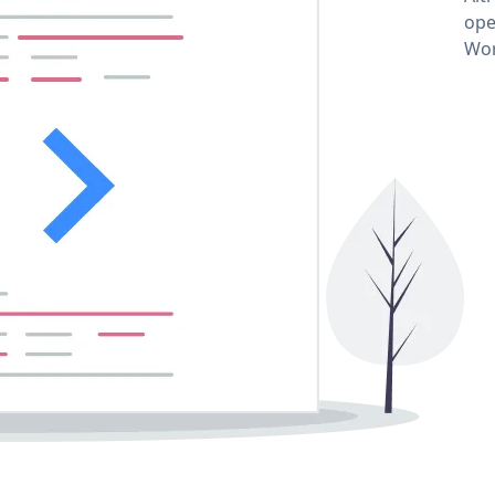
ope
Wor