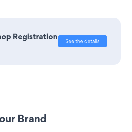
hop Registration
See the details
our Brand