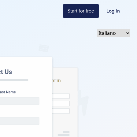
Start for free
Log In