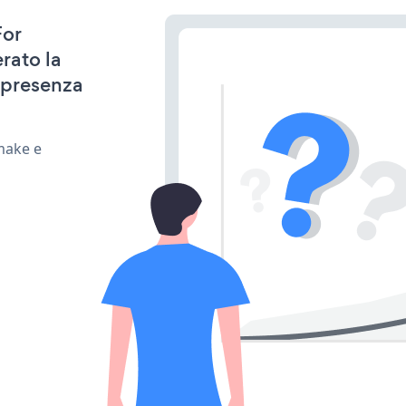
For
rato la
 presenza
make e