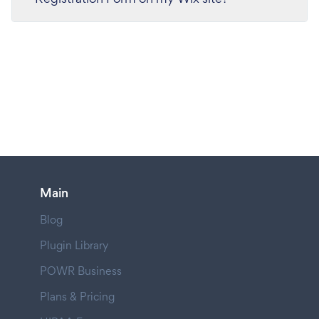
Main
Blog
Plugin Library
POWR Business
Plans & Pricing