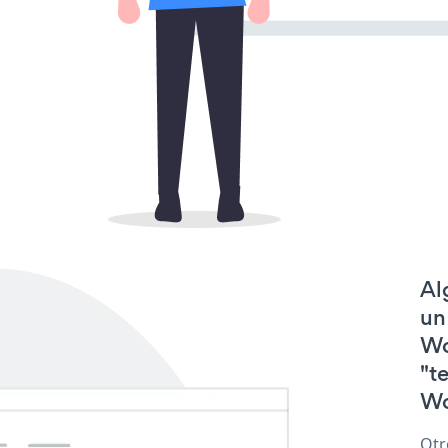
Al
un
Wo
"t
Wo
Otr