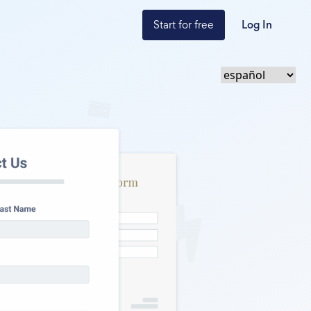
Start for free
Log In