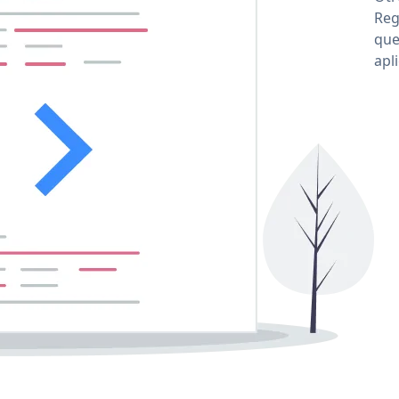
Reg
que
apl