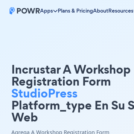
Apps
Plans & Pricing
About
Resources
Incrustar A Workshop
Registration Form
StudioPress
Platform_type En Su S
Web
Agrega A Workshop Registration Form