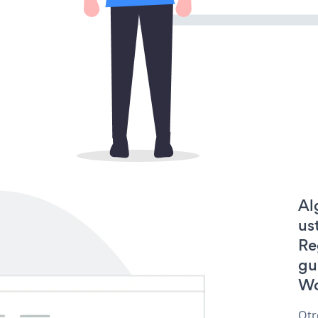
Al
us
Re
gu
Wo
Otr