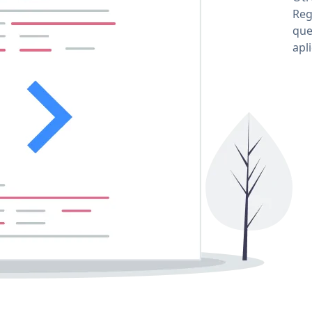
Reg
que
apl