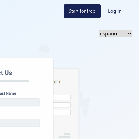
Start for free
Log In