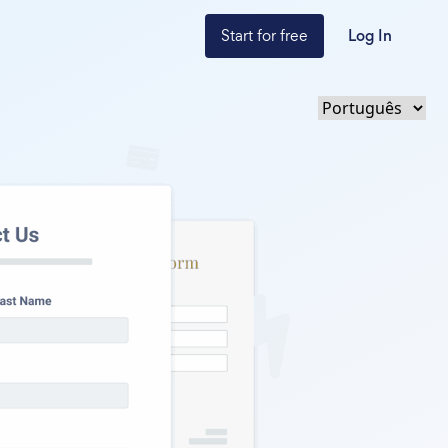
Start for free
Log In