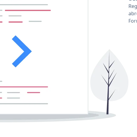
Reg
abr
For