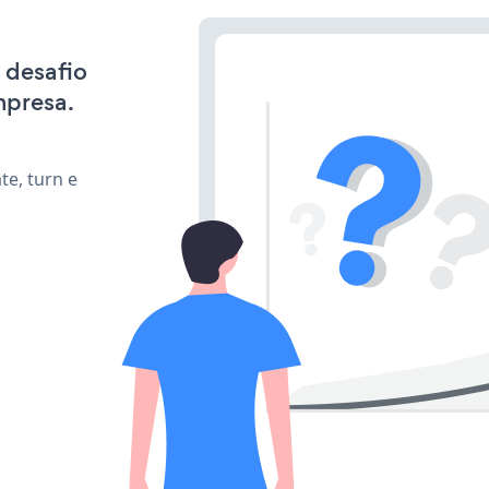
 desafio
mpresa.
te, turn e