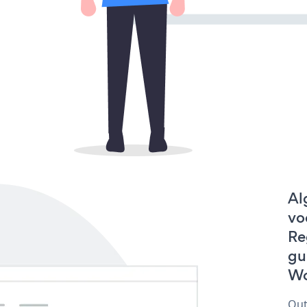
Al
vo
Re
gu
Wo
Out