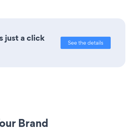
just a click
See the details
our Brand