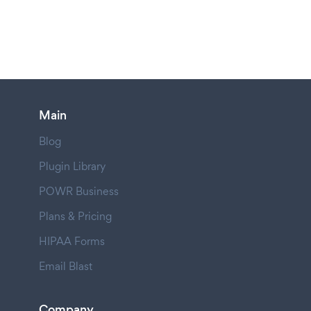
Main
Blog
Plugin Library
POWR Business
Plans & Pricing
HIPAA Forms
Email Blast
Company