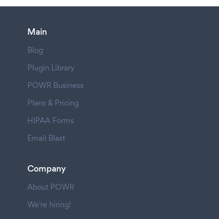
Main
Blog
Plugin Library
POWR Business
Plans & Pricing
HIPAA Forms
Email Blast
Company
About POWR
We're hiring!