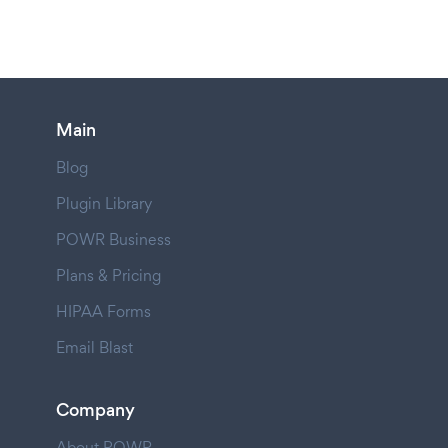
Main
Blog
Plugin Library
POWR Business
Plans & Pricing
HIPAA Forms
Email Blast
Company
About POWR