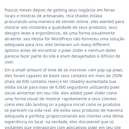
Poucos meses depois de getting seus negócios em feiras
locais e mostras de artesanato, rbia shades estava
procurando uma maneira de vender online. eles wanted para
mostrar aos visitantes a qualidade de seus produtos, seus
designs leves e ergonômicos, de uma forma visualmente
atraente. seu Hestia for WordPress não forneceu uma solução
adequada para isso. eles tentaram um many different
options antes de encontrar o powr slider e nenhum deles
parecia fazer parte do site e eram desajeitados e difíceis de
usar.
Em a small amount of time de se inscrever com pop-up powr,
eles foram capazes de boost seus contatos em mais de 250%
(mais de 600 contatos reais) e ter steadily aumentado sua
mídia social para mais de 6.000 seguidores utilizando powr
social alimentar em seu site. eles added powr slider como
uma forma visual de mostrar rapidamente a seus clientes
como eles são landing on a página inicial como os produtos
se parecem na vida real. ele exibe seus produtos de maneira
adequada e perfeita, proporcionando aos clientes uma ótima
experiência no local. na verdade, eles discovered que os
visitantes que interagiram com aplicativos powr em seu site