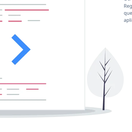
Reg
que
apl