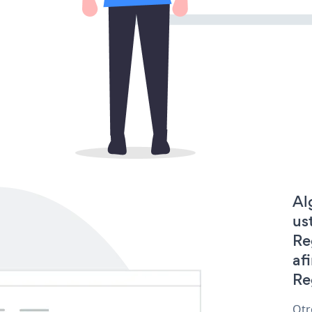
Al
us
Re
af
Re
Otr