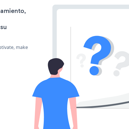
namiento,
 su
ptivate, make