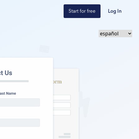
Start for free
Log In