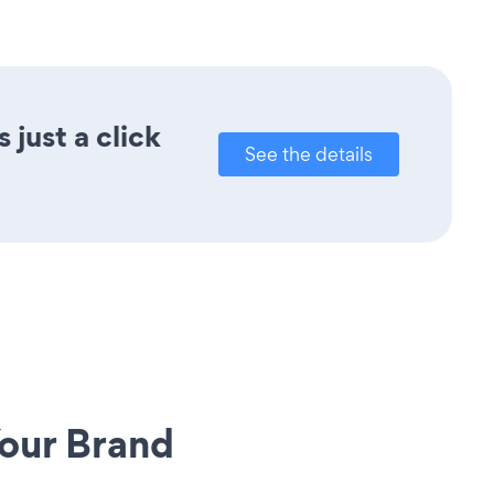
just a click
See the details
our Brand