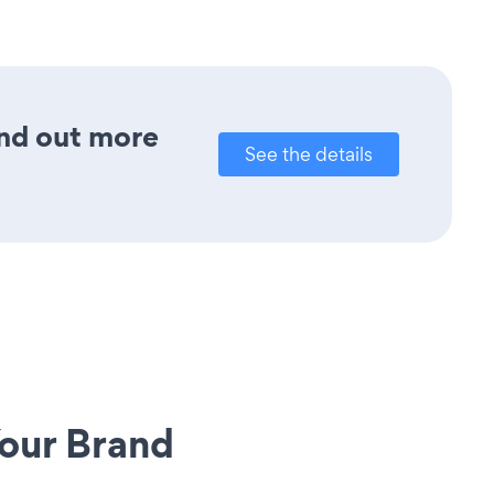
ind out more
See the details
our Brand