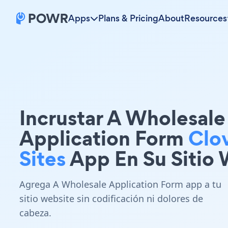
Apps
Plans & Pricing
About
Resources
Incrustar A Wholesale
Application Form
Clo
Sites
App En Su Sitio
Agrega A Wholesale Application Form app a tu
sitio website sin codificación ni dolores de
cabeza.