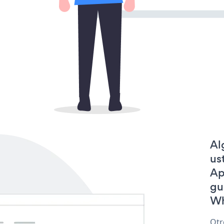
Al
us
Ap
gu
Wh
Otr