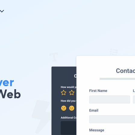
ver
 Web