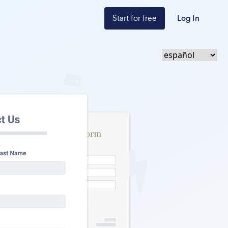
Start for free
Log In