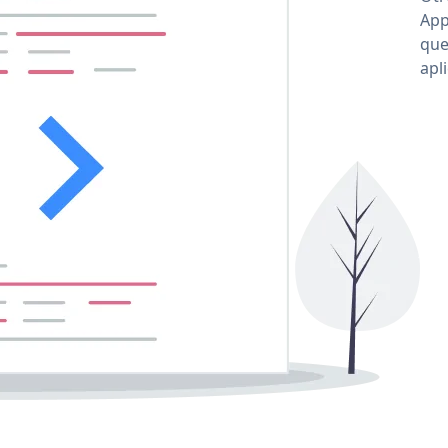
App
que
apl