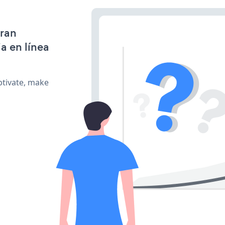
gran
a en línea
ptivate, make