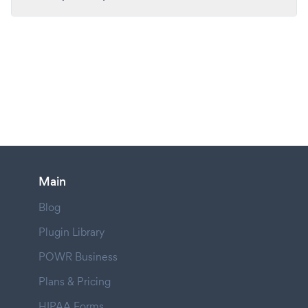
Main
Blog
Plugin Library
POWR Business
Plans & Pricing
HIPAA Forms