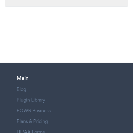
Main
Blog
Plugin Library
POWR Business
Plans & Pricing
HIPAA Forms