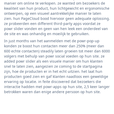
manier om online te verkopen. ze wanted om bezoekers de
kwaliteit van hun product, hun lichtgewicht en ergonomische
ontwerpen, op een visueel aantrekkelijke manier te laten
zien. hun PageCloud bood hiervoor geen adequate oplossing.
ze probeerden een different third-party apps voordat ze
powr slider vonden en geen van hen leek een onderdeel van
de site en was onhandig en moeilijk te gebruiken.
In just months van het aanmelden met de powr-pop-up
konden ze boost hun contacten meer dan 250% (meer dan
600 echte contacten) steadily laten groeien tot meer dan 6000
volgers met behulp van powr social voeden op hun site. ze
added powr slider als een visuele manier om hun klanten
snel te laten zien, aangezien ze coming to de startpagina
zijn, hoe de producten er in het echt uitzien. het laat hun
producten goed zien en gaf klanten naadloos een geweldige
ervaring op locatie. in feite discovered dat bezoekers die
interactie hadden met powr-apps op hun site, 2,5 keer langer
betrokken waren dan enige andere persoon op hun site.