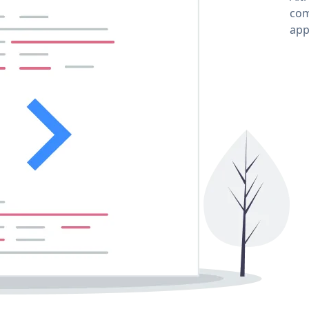
com
app