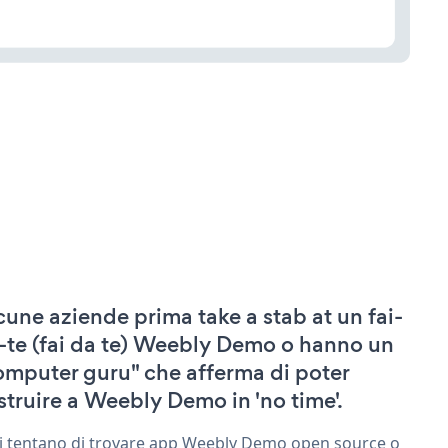
cune aziende prima take a stab at un fai-
-te (fai da te) Weebly Demo o hanno un
omputer guru" che afferma di poter
struire a Weebly Demo in 'no time'.
ri tentano di trovare app Weebly Demo open source o