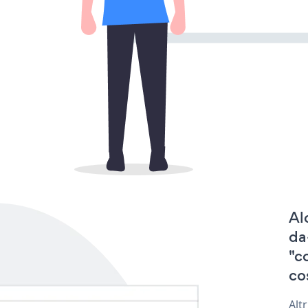
Al
da
"c
co
Alt