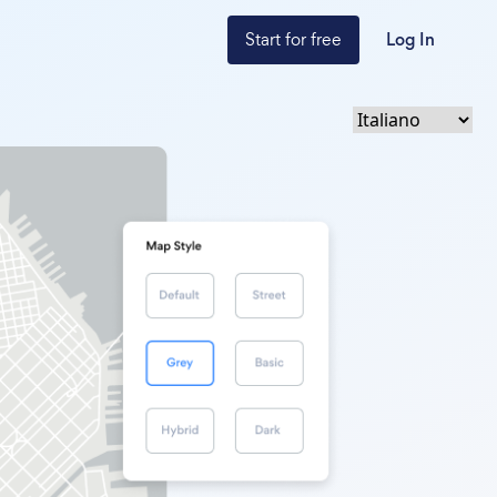
Start for free
Log In