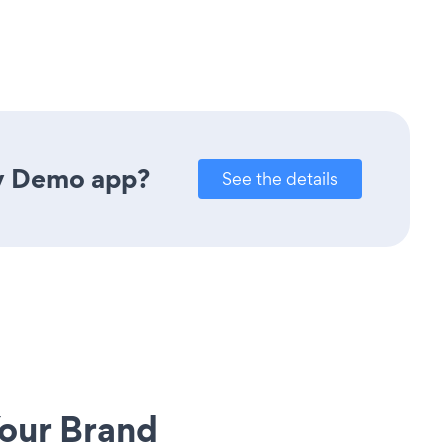
ly Demo app?
See the details
our Brand