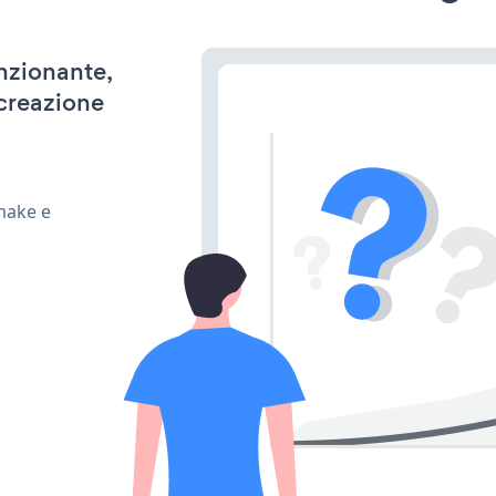
unzionante,
 creazione
make e