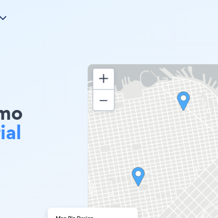
emo
ial