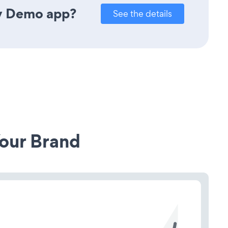
ly Demo app?
See the details
our Brand