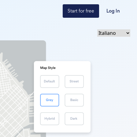
Start for free
Log In