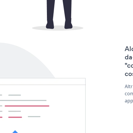
Al
da
"c
co
Alt
com
app