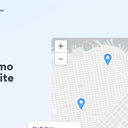
emo
ite