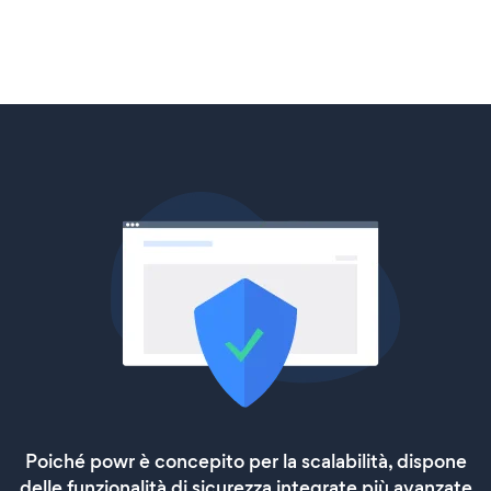
Poiché powr è concepito per la scalabilità, dispone
delle funzionalità di sicurezza integrate più avanzate