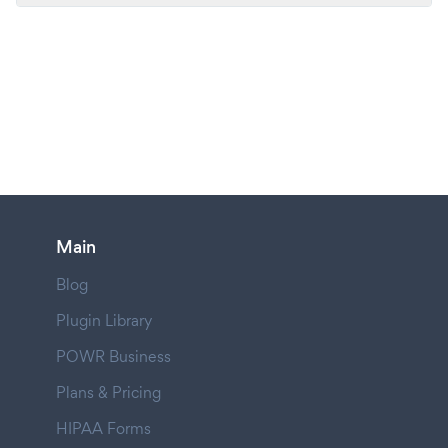
Main
Blog
Plugin Library
POWR Business
Plans & Pricing
HIPAA Forms