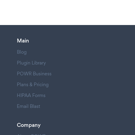
Main
Blog
Plugin Library
POWR Business
Plans & Pricing
HIPAA Forms
Email Blast
Company