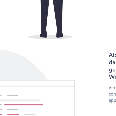
Al
da
gu
We
Alt
com
app