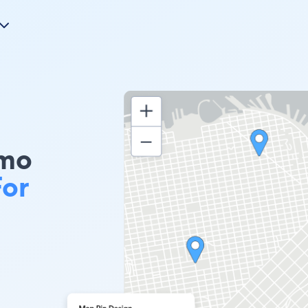
emo
For