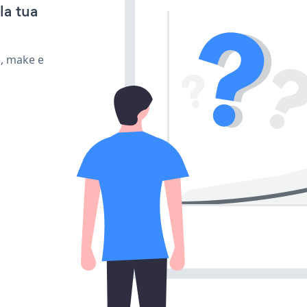
la tua
e, make e