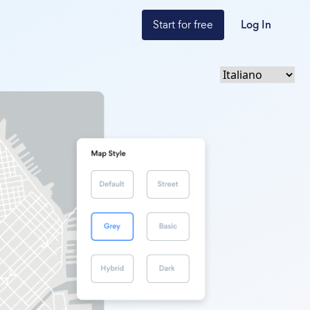
Start for free
Log In