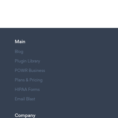
Main
Blog
Plugin Library
POWR Business
Plans & Pricing
HIPAA Forms
Email Blast
Company