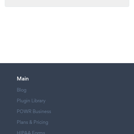
Main
Blog
Plugin Library
POWR Business
Plans & Pricing
HIPAA Forms