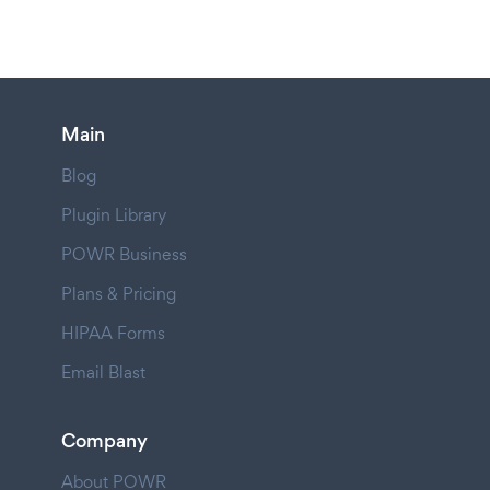
Main
Blog
Plugin Library
POWR Business
Plans & Pricing
HIPAA Forms
Email Blast
Company
About POWR