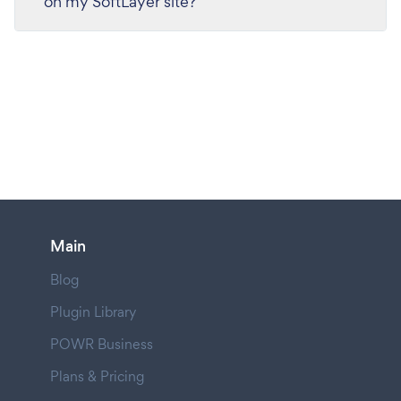
on my SoftLayer site?
Main
Blog
Plugin Library
POWR Business
Plans & Pricing