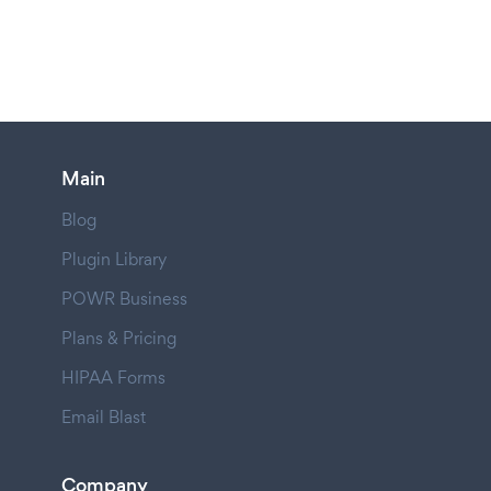
Main
Blog
Plugin Library
POWR Business
Plans & Pricing
HIPAA Forms
Email Blast
Company