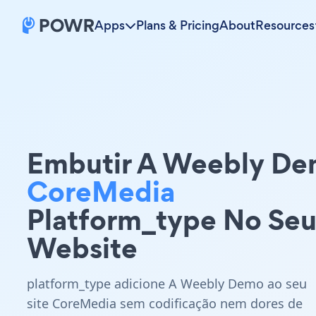
Apps
Plans & Pricing
About
Resources
Embutir A Weebly D
CoreMedia
Platform_type No Se
Website
platform_type adicione A Weebly Demo ao seu
site CoreMedia sem codificação nem dores de