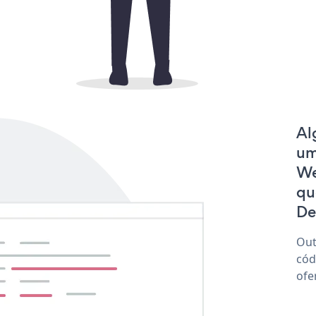
Al
um
We
qu
De
Out
cód
ofe