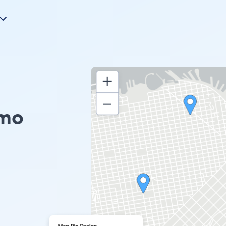
emo
u