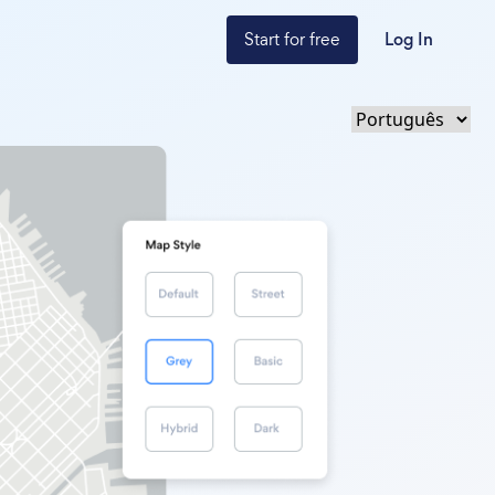
Start for free
Log In