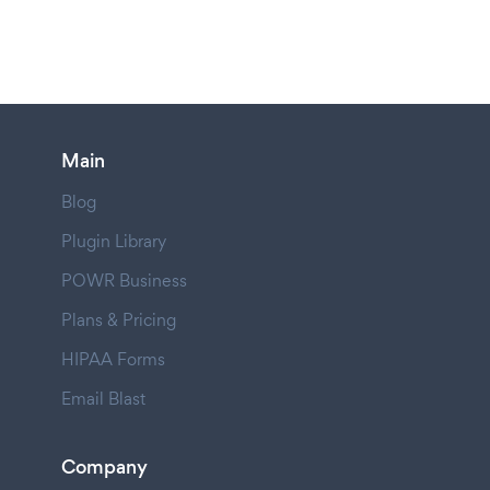
Main
Blog
Plugin Library
POWR Business
Plans & Pricing
HIPAA Forms
Email Blast
Company