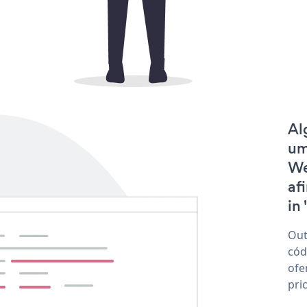
Al
um
We
af
in 
Out
cód
ofe
pri