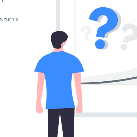
, turn e