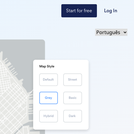
Start for free
Log In