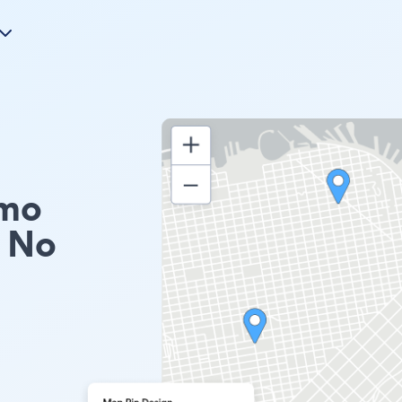
emo
 No