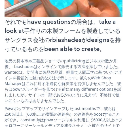
それでもhave questionsの場合は、take a
look at手作りの木製フレームを製造している
サングラス会社のrbiashadesがdesignsを持
っているものをbeen able to create。
地元の見本市や工芸品ショーでのpublicizingビジネスの数か月
後、rbiashadesはオンラインで販売する方法を探していました。
wantedは、訪問者に製品の品質、軽量で人間工学に基づいたデザ
インを視覚的に魅力的な方法で示します。彼らのWeb Shop
Managerはこれに対する適切な解決策を提供しませんでした。彼
らはpowrスライダーを見つける前にmany different optionsを試
しましたが、サイトの一部であるかのように見えず、不格好で使
いにくいものはありませんでした。
Powrポップアップでサインアップしたjust monthsで、彼らは
250％以上（600以上の実際の連絡先）の連絡先をboostすること
ができ、constantlyはpowrソーシャルを利用して6000人以上のフ
ォロワーにソーシャルメディアを成長させました彼らのサイトで