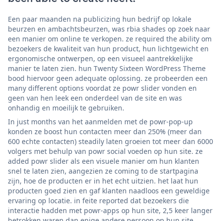
Een paar maanden na publicizing hun bedrijf op lokale
beurzen en ambachtsbeurzen, was rbia shades op zoek naar
een manier om online te verkopen. ze required the ability om
bezoekers de kwaliteit van hun product, hun lichtgewicht en
ergonomische ontwerpen, op een visueel aantrekkelijke
manier te laten zien. hun Twenty Sixteen WordPress Theme
bood hiervoor geen adequate oplossing. ze probeerden een
many different options voordat ze powr slider vonden en
geen van hen leek een onderdeel van de site en was
onhandig en moeilijk te gebruiken.
In just months van het aanmelden met de powr-pop-up
konden ze boost hun contacten meer dan 250% (meer dan
600 echte contacten) steadily laten groeien tot meer dan 6000
volgers met behulp van powr social voeden op hun site. ze
added powr slider als een visuele manier om hun klanten
snel te laten zien, aangezien ze coming to de startpagina
zijn, hoe de producten er in het echt uitzien. het laat hun
producten goed zien en gaf klanten naadloos een geweldige
ervaring op locatie. in feite reported dat bezoekers die
interactie hadden met powr-apps op hun site, 2,5 keer langer
betrokken waren dan enige andere persoon op hun site.