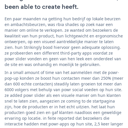
been able to create heeft.
Een paar maanden na getting hun bedrijf op lokale beurzen
en ambachtsbeurzen, was rbia shades op zoek naar een
manier om online te verkopen. ze wanted om bezoekers de
kwaliteit van hun product, hun lichtgewicht en ergonomische
ontwerpen, op een visueel aantrekkelijke manier te laten
zien. hun Strikingly bood hiervoor geen adequate oplossing.
ze probeerden een different third-party apps voordat ze
powr slider vonden en geen van hen leek een onderdeel van
de site en was onhandig en moeilijk te gebruiken.
In a small amount of time van het aanmelden met de powr-
pop-up konden ze boost hun contacten meer dan 250% (meer
dan 600 echte contacten) steadily laten groeien tot meer dan
6000 volgers met behulp van powr social voeden op hun site.
ze added powr slider als een visuele manier om hun klanten
snel te laten zien, aangezien ze coming to de startpagina
zijn, hoe de producten er in het echt uitzien. het laat hun
producten goed zien en gaf klanten naadloos een geweldige
ervaring op locatie. in feite reported dat bezoekers die
interactie hadden met powr-apps op hun site, 2,5 keer langer