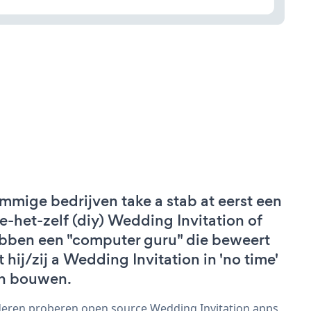
mmige bedrijven take a stab at eerst een
e-het-zelf (diy) Wedding Invitation of
bben een "computer guru" die beweert
t hij/zij a Wedding Invitation in 'no time'
n bouwen.
eren proberen open source Wedding Invitation apps