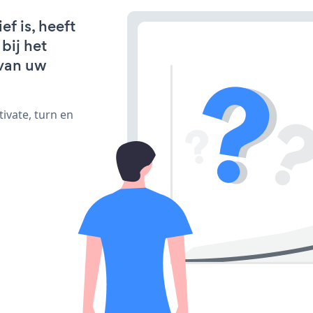
f is, heeft
bij het
van uw
ivate, turn en