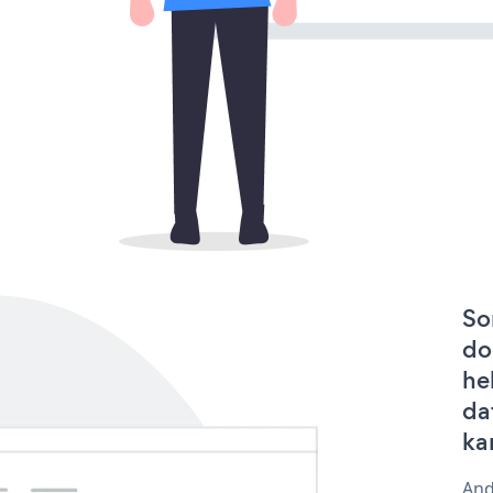
So
do
he
da
ka
And