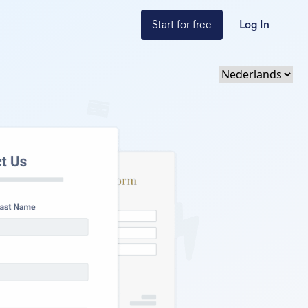
Start for free
Log In