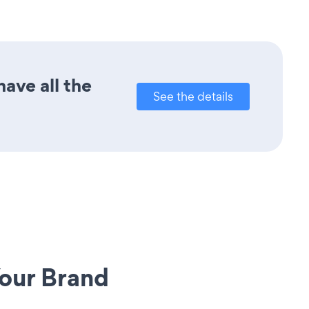
ave all the
See the details
our Brand