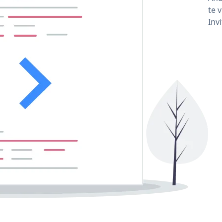
te 
Inv