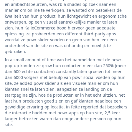
en ambachtsbeurzen, was rbia shades op zoek naar een
manier om online te verkopen. ze wanted om bezoekers de
kwaliteit van hun product, hun lichtgewicht en ergonomische
ontwerpen, op een visueel aantrekkelijke manier te laten
zien. hun KalioCommerce bood hiervoor geen adequate
oplossing. ze probeerden een different third-party apps
voordat ze powr slider vonden en geen van hen leek een
onderdeel van de site en was onhandig en moeilijk te
gebruiken.
In a small amount of time van het aanmelden met de powr-
pop-up konden ze grow hun contacten meer dan 250% (meer
dan 600 echte contacten) constantly laten groeien tot meer
dan 6000 volgers met behulp van powr social voeden op hun
site. ze added powr slider als een visuele manier om hun
klanten snel te laten zien, aangezien ze landing on de
startpagina zijn, hoe de producten er in het echt uitzien. het
laat hun producten goed zien en gaf klanten naadloos een
geweldige ervaring op locatie. in feite reported dat bezoekers
die interactie hadden met powr-apps op hun site, 2,5 keer
langer betrokken waren dan enige andere persoon op hun
site.