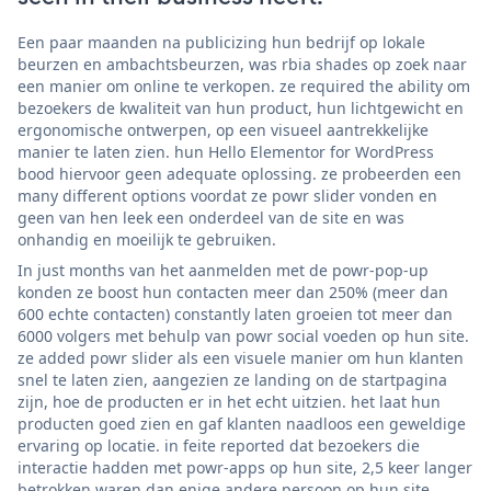
Een paar maanden na publicizing hun bedrijf op lokale
beurzen en ambachtsbeurzen, was rbia shades op zoek naar
een manier om online te verkopen. ze required the ability om
bezoekers de kwaliteit van hun product, hun lichtgewicht en
ergonomische ontwerpen, op een visueel aantrekkelijke
manier te laten zien. hun Hello Elementor for WordPress
bood hiervoor geen adequate oplossing. ze probeerden een
many different options voordat ze powr slider vonden en
geen van hen leek een onderdeel van de site en was
onhandig en moeilijk te gebruiken.
In just months van het aanmelden met de powr-pop-up
konden ze boost hun contacten meer dan 250% (meer dan
600 echte contacten) constantly laten groeien tot meer dan
6000 volgers met behulp van powr social voeden op hun site.
ze added powr slider als een visuele manier om hun klanten
snel te laten zien, aangezien ze landing on de startpagina
zijn, hoe de producten er in het echt uitzien. het laat hun
producten goed zien en gaf klanten naadloos een geweldige
ervaring op locatie. in feite reported dat bezoekers die
interactie hadden met powr-apps op hun site, 2,5 keer langer
betrokken waren dan enige andere persoon op hun site.